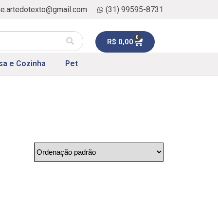
ne.artedotexto@gmail.com
(31) 99595-8731
0
R$
0,00
sa e Cozinha
Pet