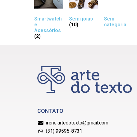
Smartwatch
Semi joias
Sem
e
(10)
categoria
Acessórios
(2)
CONTATO
irene.artedotexto@gmail.com
(31) 99595-8731