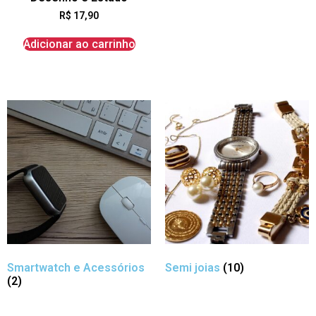
R$
17,90
Adicionar ao carrinho
Smartwatch e Acessórios
Semi joias
(10)
(2)