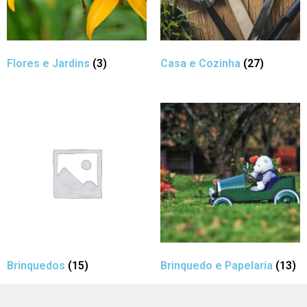
Flores e Jardins
(3)
Casa e Cozinha
(27)
Brinquedos
(15)
Brinquedo e Papelaria
(13)