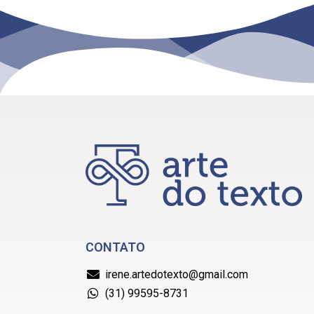
CONTATO
irene.artedotexto@gmail.com
(31) 99595-8731