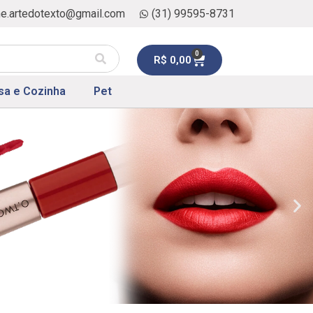
ne.artedotexto@gmail.com
(31) 99595-8731
0
R$
0,00
sa e Cozinha
Pet