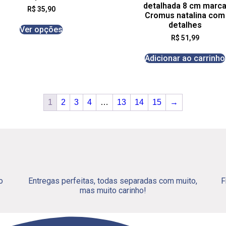
detalhada 8 cm marc
R$
35,90
Cromus natalina com
detalhes
Ver opções
R$
51,99
Adicionar ao carrinho
1
2
3
4
…
13
14
15
→
o
Entregas perfeitas, todas separadas com muito,
F
mas muito carinho!