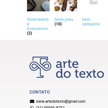
Smartwatch
Semi joias
Sem
e
(10)
categoria
Acessórios
(2)
CONTATO
irene.artedotexto@gmail.com
(31) 99595-8731