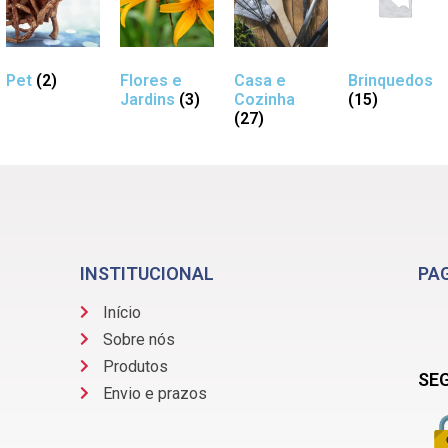
Pet
(2)
Flores e
Casa e
Brinquedos
Jardins
(3)
Cozinha
(15)
(27)
INSTITUCIONAL
PA
Início
Sobre nós
Produtos
SE
Envio e prazos