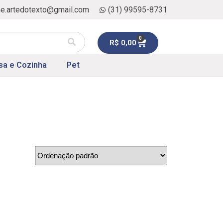
ne.artedotexto@gmail.com
(31) 99595-8731
0
R$
0,00
sa e Cozinha
Pet