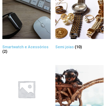
Smartwatch e Acessórios
Semi joias
(10)
(2)