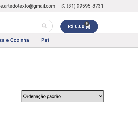
ne.artedotexto@gmail.com
(31) 99595-8731
0
R$
0,00
sa e Cozinha
Pet