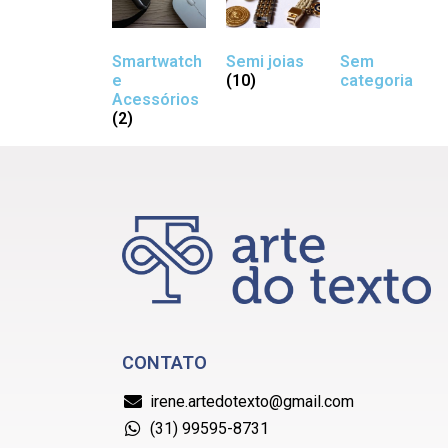
Smartwatch
Semi joias
Sem
e
(10)
categoria
Acessórios
(2)
CONTATO
irene.artedotexto@gmail.com
(31) 99595-8731