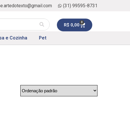
ne.artedotexto@gmail.com
(31) 99595-8731
0
R$
0,00
sa e Cozinha
Pet