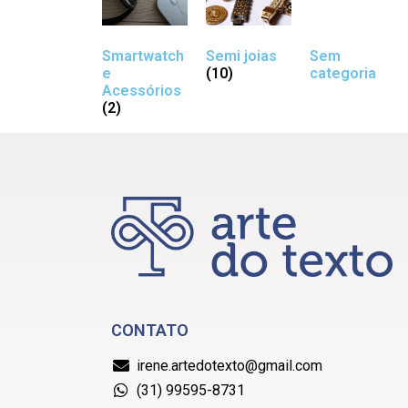
Smartwatch
Semi joias
Sem
e
(10)
categoria
Acessórios
(2)
CONTATO
irene.artedotexto@gmail.com
(31) 99595-8731