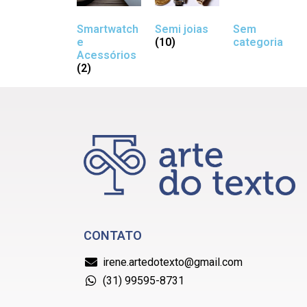
Smartwatch
Semi joias
Sem
e
(10)
categoria
Acessórios
(2)
CONTATO
irene.artedotexto@gmail.com
(31) 99595-8731