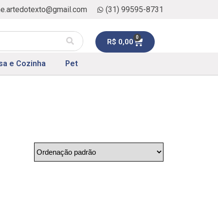
ne.artedotexto@gmail.com
(31) 99595-8731
0
R$
0,00
sa e Cozinha
Pet