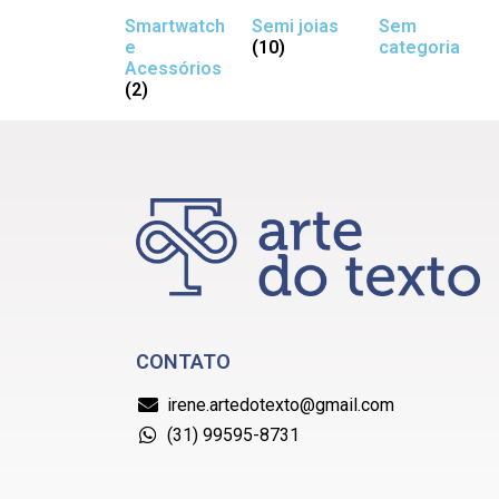
Smartwatch
Semi joias
Sem
e
(10)
categoria
Acessórios
(2)
CONTATO
irene.artedotexto@gmail.com
(31) 99595-8731