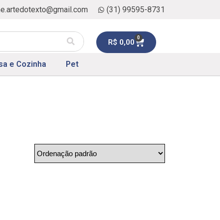
ne.artedotexto@gmail.com
(31) 99595-8731
0
R$
0,00
sa e Cozinha
Pet