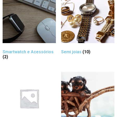
Smartwatch e Acessórios
Semi joias
(10)
(2)