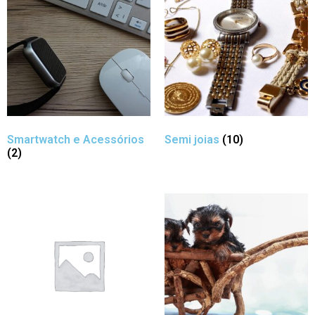
Smartwatch e Acessórios
Semi joias
(10)
(2)