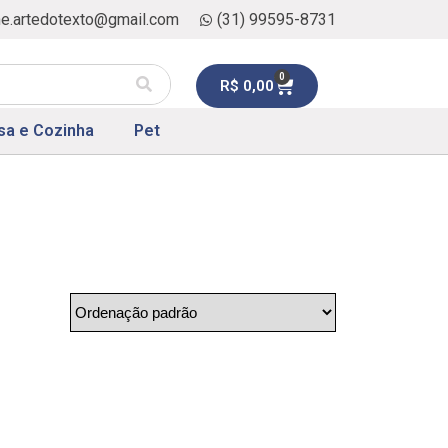
ne.artedotexto@gmail.com
(31) 99595-8731
0
R$
0,00
sa e Cozinha
Pet