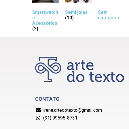
Smartwatch
Semi joias
Sem
e
(10)
categoria
Acessórios
(2)
CONTATO
irene.artedotexto@gmail.com
(31) 99595-8731