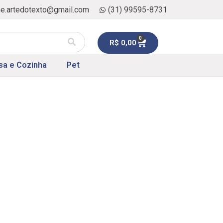
ne.artedotexto@gmail.com
(31) 99595-8731
0
R$
0,00
sa e Cozinha
Pet