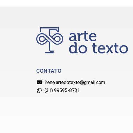
CONTATO
irene.artedotexto@gmail.com
(31) 99595-8731